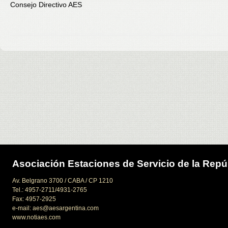
Consejo Directivo AES
Asociación Estaciones de Servicio de la Repú
Av. Belgrano 3700 / CABA / CP 1210
Tel.: 4957-2711/4931-2765
Fax: 4957-2925
e-mail: aes@aesargentina.com
www.notiaes.com