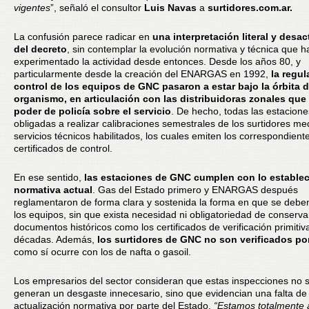
vigentes
”, señaló el consultor
Luis Navas
a
surtidores.com.ar.
La confusión parece radicar en
una interpretación literal y desac
del decreto
, sin contemplar la evolución normativa y técnica que h
experimentado la actividad desde entonces. Desde los años 80, y
particularmente desde la creación del ENARGAS en 1992,
la regul
control de los equipos de GNC pasaron a estar bajo la órbita 
organismo, en articulación con las distribuidoras zonales que
poder de policía sobre el servicio
. De hecho, todas las estacione
obligadas a realizar calibraciones semestrales de los surtidores me
servicios técnicos habilitados, los cuales emiten los correspondient
certificados de control.
En ese sentido,
las estaciones de GNC cumplen con lo establec
normativa actual
. Gas del Estado primero y ENARGAS después
reglamentaron de forma clara y sostenida la forma en que se deben
los equipos, sin que exista necesidad ni obligatoriedad de conserva
documentos históricos como los certificados de verificación primiti
décadas. Además,
los surtidores de GNC no son verificados por
como sí ocurre con los de nafta o gasoil.
Los empresarios del sector consideran que estas inspecciones no 
generan un desgaste innecesario, sino que evidencian una falta de
actualización normativa por parte del Estado.
“Estamos totalmente a