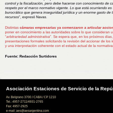
control y la fiscalización, pero debe hacerse con conocimiento de c
respeto por el marco normativo vigente. Lo que está ocurriendo es
burocrático que genera inseguridad jurídica y un enorme gasto de 
recursos
”, expresó Navas.
Distintas
cámaras empresarias ya comenzaron a articular accio
poner en conocimiento a las autoridades sobre lo que consideran 
“
arbitrariedad administrativa
”. Se espera que, en los próximos días,
presentaciones formales solicitando la revisión del accionar de los 
y una interpretación coherente con el estado actual de la normativa
Fuente: Redacción Surtidores
Asociación Estaciones de Servicio de la Repú
Av. Belgrano 3700 / CABA / CP 1210
Tel.: 4957-2711/4931-2765
Fax: 4957-2925
e-mail: aes@aesargentina.com