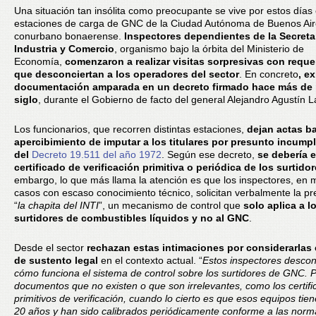
Una situación tan insólita como preocupante se vive por estos días
estaciones de carga de GNC de la Ciudad Autónoma de Buenos Aire
conurbano bonaerense.
Inspectores dependientes de la Secreta
Industria y Comercio
, organismo bajo la órbita del Ministerio de
Economía,
comenzaron a realizar visitas sorpresivas con requ
que desconciertan a los operadores del sector
. En concreto
, e
documentación amparada en un decreto firmado hace más de
siglo
, durante el Gobierno de facto del general Alejandro Agustín 
Los funcionarios, que recorren distintas estaciones,
dejan actas b
apercibimiento de imputar a los titulares por presunto incump
del
Decreto 19.511 del año 1972
. Según ese decreto,
se debería e
certificado de verificación primitiva o periódica de los surtido
embargo, lo que más llama la atención es que los inspectores, en
casos con escaso conocimiento técnico, solicitan verbalmente la p
“
la chapita del INTI
”, un mecanismo de control que
solo aplica a l
surtidores de combustibles líquidos y no al GNC
.
Desde el sector
rechazan estas intimaciones por considerarlas
de sustento legal
en el contexto actual. “
Estos inspectores desco
cómo funciona el sistema de control sobre los surtidores de GNC. 
documentos que no existen o que son irrelevantes, como los certif
primitivos de verificación, cuando lo cierto es que esos equipos ti
20 años y han sido calibrados periódicamente conforme a las norm