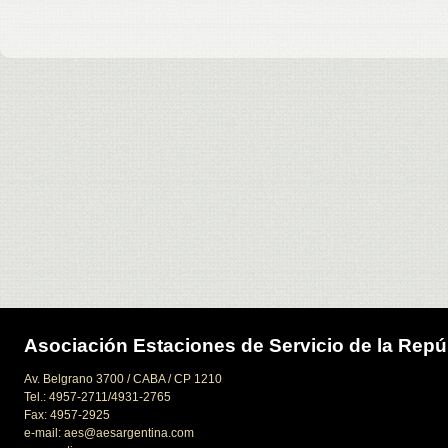
Asociación Estaciones de Servicio de la Repú
Av. Belgrano 3700 / CABA / CP 1210
Tel.: 4957-2711/4931-2765
Fax: 4957-2925
e-mail: aes@aesargentina.com