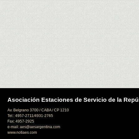
Asociación Estaciones de Servicio de la Repú
Av. Belgrano 3700 / CABA / CP 1210
Tel.: 4957-2711/4931-2765
Fax: 4957-2925
e-mail: aes@aesargentina.com
www.notiaes.com