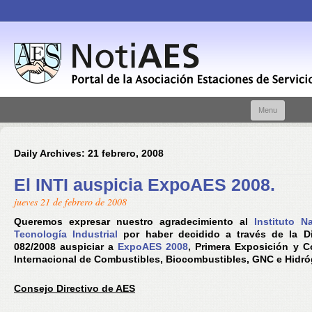
Skip t
Menu
conte
Daily Archives:
21 febrero, 2008
El INTI auspicia ExpoAES 2008.
jueves 21 de febrero de 2008
Queremos expresar nuestro agradecimiento al
Instituto N
Tecnología Industrial
por haber decidido a través de la Di
082/2008 auspiciar a
ExpoAES 2008
, Primera Exposición y C
Internacional de Combustibles, Biocombustibles, GNC e Hidr
Consejo Directivo de AES