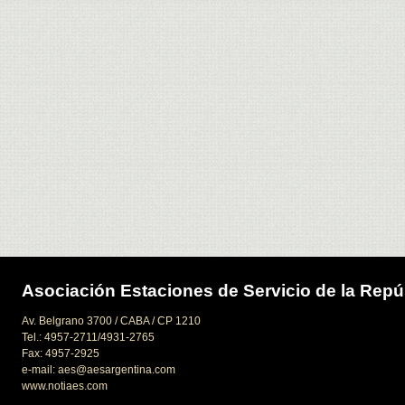
Asociación Estaciones de Servicio de la Repú
Av. Belgrano 3700 / CABA / CP 1210
Tel.: 4957-2711/4931-2765
Fax: 4957-2925
e-mail: aes@aesargentina.com
www.notiaes.com