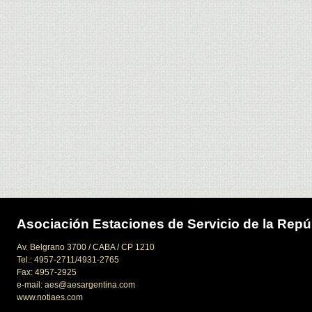
Asociación Estaciones de Servicio de la Repú
Av. Belgrano 3700 / CABA / CP 1210
Tel.: 4957-2711/4931-2765
Fax: 4957-2925
e-mail: aes@aesargentina.com
www.notiaes.com