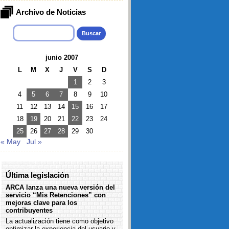
Archivo de Noticias
Buscar:
junio 2007
L
M
X
J
V
S
D
1
2
3
4
5
6
7
8
9
10
11
12
13
14
15
16
17
18
19
20
21
22
23
24
25
26
27
28
29
30
« May
Jul »
Última legislación
ARCA lanza una nueva versión del
servicio “Mis Retenciones” con
mejoras clave para los
contribuyentes
La actualización tiene como objetivo
optimizar la experiencia del usuario y