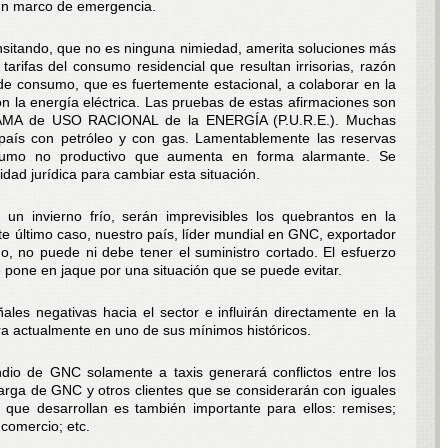
un marco de emergencia.
ansitando, que no es ninguna nimiedad, amerita soluciones más
 tarifas del consumo residencial que resultan irrisorias, razón
 de consumo, que es fuertemente estacional, a colaborar en la
con la energía eléctrica. Las pruebas de estas afirmaciones son
RAMA de USO RACIONAL de la ENERGÍA (P.U.R.E.). Muchas
 país con petróleo y con gas. Lamentablemente las reservas
sumo no productivo que aumenta en forma alarmante. Se
idad jurídica para cambiar esta situación.
on un invierno frío, serán imprevisibles los quebrantos en la
te último caso, nuestro país, líder mundial en GNC, exportador
, no puede ni debe tener el suministro cortado. El esfuerzo
pone en jaque por una situación que se puede evitar.
es negativas hacia el sector e influirán directamente en la
ra actualmente en uno de sus mínimos históricos.
dio de GNC solamente a taxis generará conflictos entre los
arga de GNC y otros clientes que se considerarán con iguales
 que desarrollan es también importante para ellos: remises;
e comercio; etc.