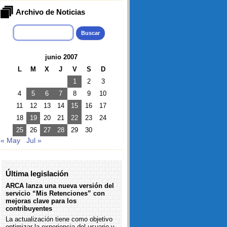
Archivo de Noticias
Buscar:
junio 2007
L
M
X
J
V
S
D
1
2
3
4
5
6
7
8
9
10
11
12
13
14
15
16
17
18
19
20
21
22
23
24
25
26
27
28
29
30
« May
Jul »
Última legislación
ARCA lanza una nueva versión del
servicio “Mis Retenciones” con
mejoras clave para los
contribuyentes
La actualización tiene como objetivo
optimizar la experiencia del usuario y