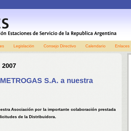
les
Legislación
Consejo Directivo
Skip to content
Calendario
Enlaces
, 2007
 METROGAS S.A. a nuestra
stra Asociación por la importante colaboración prestada
icitudes de la Distribuidora.