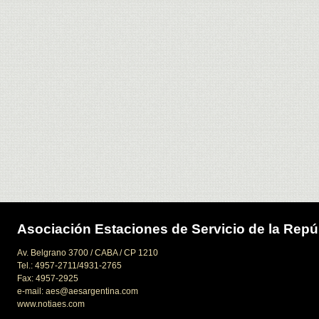
Asociación Estaciones de Servicio de la Repú
Av. Belgrano 3700 / CABA / CP 1210
Tel.: 4957-2711/4931-2765
Fax: 4957-2925
e-mail: aes@aesargentina.com
www.notiaes.com