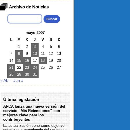
Archivo de Noticias
Buscar:
mayo 2007
L
M
X
J
V
S
D
1
2
3
4
5
6
7
8
9
10
11
12
13
14
15
16
17
18
19
20
21
22
23
24
25
26
27
28
29
30
31
« Abr
Jun »
Última legislación
ARCA lanza una nueva versión del
servicio “Mis Retenciones” con
mejoras clave para los
contribuyentes
La actualización tiene como objetivo
optimizar la experiencia del usuario y