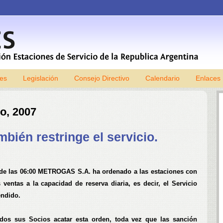
les
Legislación
Consejo Directivo
Skip to content
Calendario
Enlaces
o, 2007
ién restringe el servicio.
sde las 06:00 METROGAS S.A. ha ordenado a las estaciones con
s ventas a la capacidad de reserva diaria
, es decir, el Servicio
endido.
dos sus Socios acatar esta orden, toda vez que las sanción