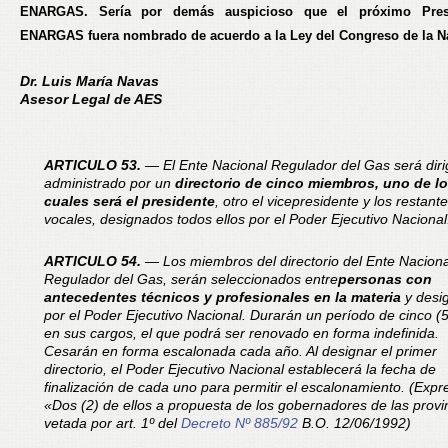
ENARGAS. Sería por demás auspicioso que el próximo Pres
ENARGAS fuera nombrado de acuerdo a la Ley del Congreso de la N
Dr. Luis María Navas
Asesor Legal de AES
ARTICULO 53.
— El Ente Nacional Regulador del Gas será diri
administrado por un
directorio de cinco miembros, uno de l
cuales será el presidente
, otro el vicepresidente y los restante
vocales, designados todos ellos por el Poder Ejecutivo Nacional
ARTICULO 54.
— Los miembros del directorio del Ente Naciona
Regulador del Gas, serán seleccionados entre
personas con
antecedentes técnicos y profesionales en la materia
y desi
por el Poder Ejecutivo Nacional. Durarán un período de cinco (
en sus cargos, el que podrá ser renovado en forma indefinida.
Cesarán en forma escalonada cada año. Al designar el primer
directorio, el Poder Ejecutivo Nacional establecerá la fecha de
finalización de cada uno para permitir el escalonamiento.
(Expr
«Dos (2) de ellos a propuesta de los gobernadores de las provi
vetada por art. 1º del
Decreto Nº 885/92
B.O. 12/06/1992)