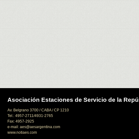
Asociación Estaciones de Servicio de la Repú
Av. Belgrano 3700 / CABA / CP 1210
Tel.: 4957-2711/4931-2765
Fax: 4957-2925
e-mail: aes@aesargentina.com
www.notiaes.com