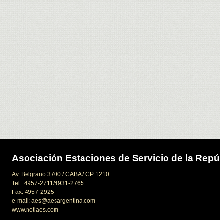
Asociación Estaciones de Servicio de la Repú
Av. Belgrano 3700 / CABA / CP 1210
Tel.: 4957-2711/4931-2765
Fax: 4957-2925
e-mail: aes@aesargentina.com
www.notiaes.com